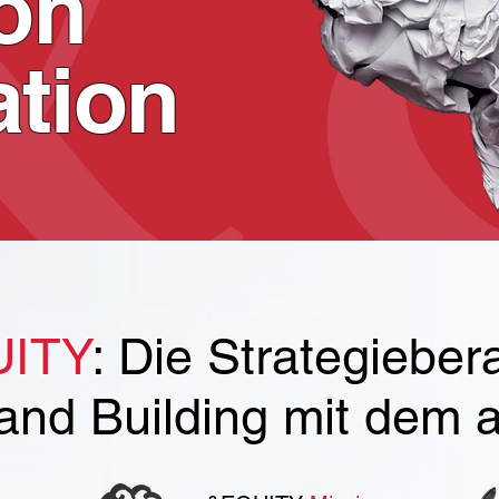
on
ation
ITY
: Die Strategieber
and Building mit dem a