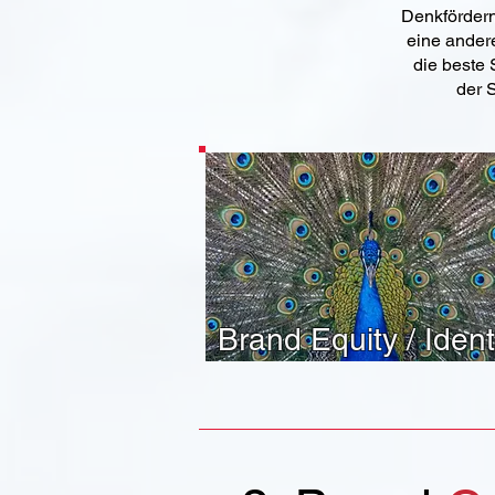
Denkfördern
eine andere
die beste 
der 
Brand Equity / Ident