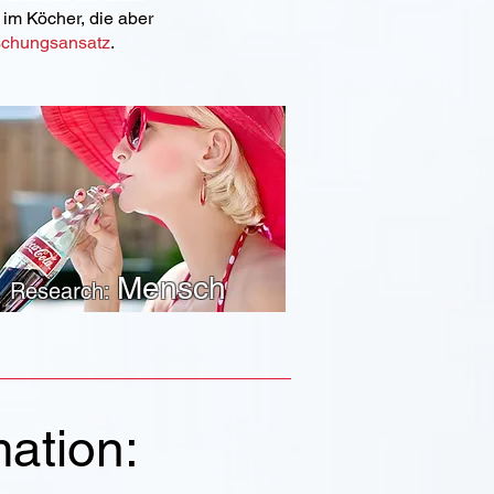
im Köcher, die aber
schungsansatz
.
Mensch
Research:
ation: