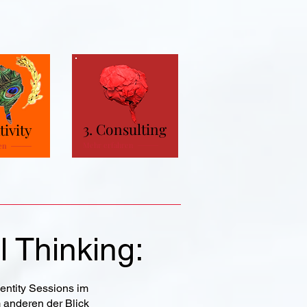
3. Consulting
tivity
Mehr erfahren
en
 Thinking:
entity Sessions im
 anderen der Blick