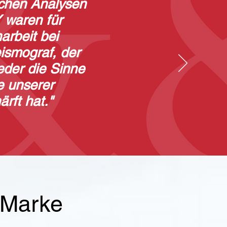
schen Analysen
waren für
arbeit bei
ismograf, der
eder die Sinne
te unserer
rft hat
."
t Marke