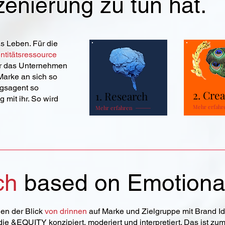
zenierung zu tun hat.
 Leben. Für die
entitätsressource
ür das Unternehmen
 Marke an sich so
ngsagent so
2. Crea
1. Research
 mit ihr. So wird
Mehr erfahr
Mehr erfahren
ch
based on Emotional
nen der Blick
von drinnen
auf Marke und Zielgruppe mit Brand Id
e &EQUITY konzipiert, moderiert und interpretiert. Das ist zum