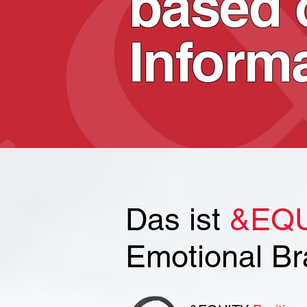
based 
Inform
Das ist
&EQU
Emotional Br