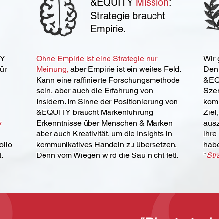
&EQUITY
Mission
:
Strategie braucht
Empirie.
TY
Ohne Empirie ist eine Strategie nur
Wir 
für
Meinung,
aber Empirie ist ein weites Feld.
Denn
Kann eine raffinierte Forschungsmethode
&EQU
sein, aber auch die Erfahrung von
Szen
Insidern. Im Sinne der Positionierung von
komm
&EQUITY braucht Markenführung
Ziel
y
Erkenntnisse über Menschen & Marken
ausz
aber auch Kreativität, um die Insights in
ihre
olio
kommunikatives Handeln zu übersetzen.
habe
.
Denn vom Wiegen wird die Sau nicht fett.
"
Str