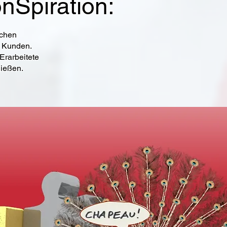
Spiration:
schen
m Kunden.
rarbeitete
gießen.