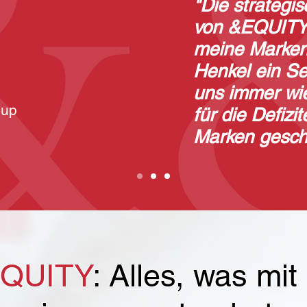
"
Die strategi
von &EQUITY 
meine Marken
Henkel ein Se
uns immer wi
oup
für die Defizi
Marken geschä
QUITY
: Alles, was mi