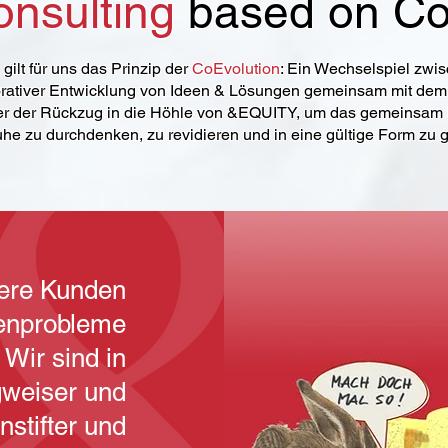
nsulting
based on Con
gilt für uns das Prinzip der
CoEvolution
: Ein Wechselspiel zwi
orativer Entwicklung von Ideen & Lösungen gemeinsam mit de
r der Rückzug in die Höhle von &EQUITY, um das gemeinsam E
uhe zu durchdenken, zu revidieren und in eine gültige Form zu 
sere Kunden
kenprobleme
 Wir sind in
weiser und
nstifter und