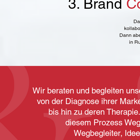
3. Brand
Co
Da 
kollab
Dann abe
in R
Wir beraten und begleiten un
von der Diagnose ihrer Mar
bis hin zu deren Therapie.
diesem Prozess Weg
Wegbegleiter, Idee